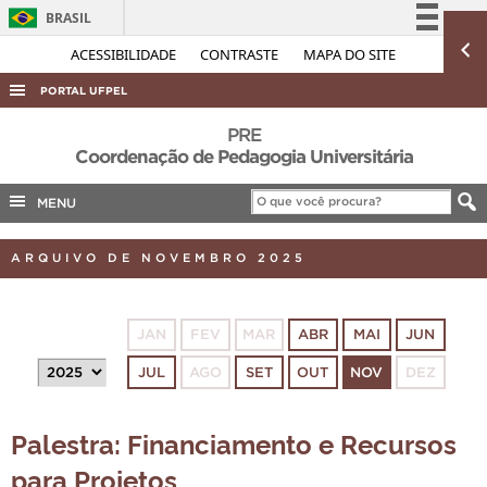
BRASIL
Simplifique!
ACESSIBILIDADE
CONTRASTE
MAPA DO SITE
Comunica BR
PORTAL UFPEL
Participe
ACESSO À INFORMAÇÃO
PRE
Acesso à informação
Coordenação de Pedagogia Universitária
AUDITORIA
Legislação
MENU
COBALTO
Canais
CONCURSOS
ARQUIVO DE NOVEMBRO 2025
EDITAIS
INTERNACIONAL
JAN
FEV
MAR
ABR
MAI
JUN
OUVIDORIA
JUL
AGO
SET
OUT
NOV
DEZ
PORTARIAS
TELEFONES
Palestra: Financiamento e Recursos
para Projetos