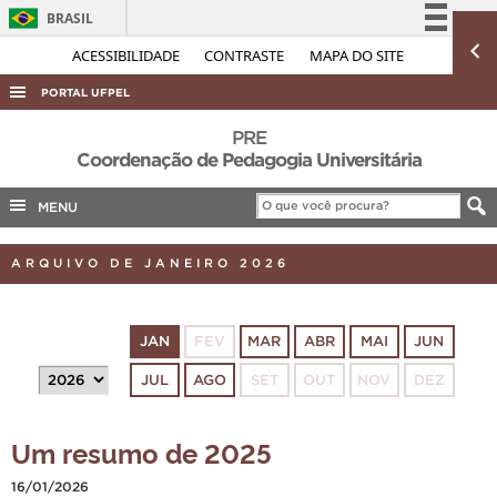
BRASIL
Simplifique!
ACESSIBILIDADE
CONTRASTE
MAPA DO SITE
Comunica BR
PORTAL UFPEL
Participe
ACESSO À INFORMAÇÃO
PRE
Acesso à informação
Coordenação de Pedagogia Universitária
AUDITORIA
Legislação
MENU
COBALTO
Canais
CONCURSOS
ARQUIVO DE JANEIRO 2026
EDITAIS
INTERNACIONAL
JAN
FEV
MAR
ABR
MAI
JUN
OUVIDORIA
JUL
AGO
SET
OUT
NOV
DEZ
PORTARIAS
TELEFONES
Um resumo de 2025
16/01/2026