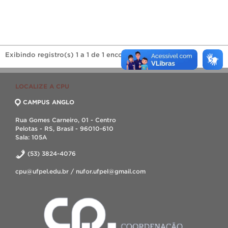
Exibindo registro(s) 1 a 1 de 1 encontrado(s).
LOCALIZE A CPU
CAMPUS ANGLO
Rua Gomes Carneiro, 01 - Centro
Pelotas - RS, Brasil - 96010-610
Sala: 105A
(53) 3824-4076
cpu@ufpel.edu.br / nufor.ufpel@gmail.com