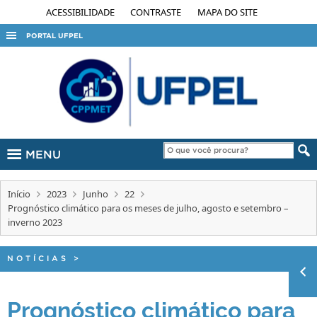
ACESSIBILIDADE
CONTRASTE
MAPA DO SITE
PORTAL UFPEL
ACESSO À INFORMAÇÃO
AUDITORIA
COBALTO
CONCURSOS
MENU
EDITAIS
INTERNACIONAL
Início
2023
Junho
22
OUVIDORIA
Prognóstico climático para os meses de julho, agosto e setembro –
inverno 2023
PORTARIAS
TELEFONES
NOTÍCIAS
>
Prognóstico climático para