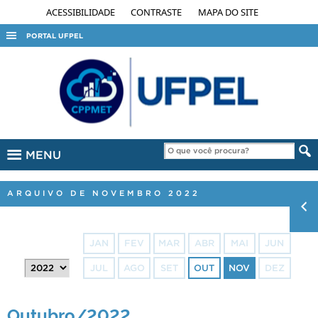
ACESSIBILIDADE
CONTRASTE
MAPA DO SITE
PORTAL UFPEL
ACESSO À INFORMAÇÃO
AUDITORIA
COBALTO
CONCURSOS
MENU
EDITAIS
INTERNACIONAL
ARQUIVO DE NOVEMBRO 2022
OUVIDORIA
PORTARIAS
JAN
FEV
MAR
ABR
MAI
JUN
TELEFONES
JUL
AGO
SET
OUT
NOV
DEZ
Outubro/2022