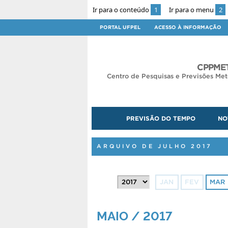
Ir para o conteúdo
1
Ir para o menu
2
PORTAL UFPEL
ACESSO À INFORMAÇÃO
CPPMET
Centro de Pesquisas e Previsões Met
PREVISÃO DO TEMPO
NO
ARQUIVO DE JULHO 2017
JAN
FEV
MAR
MAIO / 2017