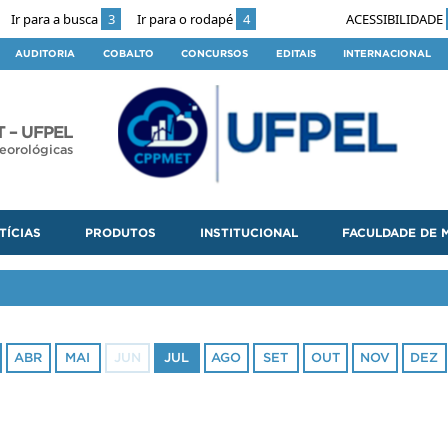
Ir para a busca
3
Ir para o rodapé
4
ACESSIBILIDADE
AUDITORIA
COBALTO
CONCURSOS
EDITAIS
INTERNACIONAL
 – UFPEL
eorológicas
TÍCIAS
PRODUTOS
INSTITUCIONAL
FACULDADE DE 
ABR
MAI
JUN
JUL
AGO
SET
OUT
NOV
DEZ