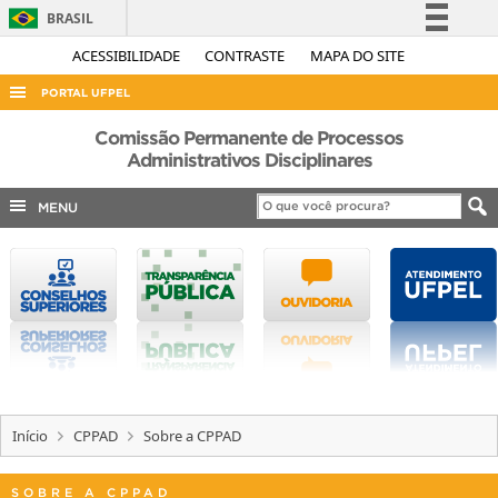
BRASIL
Simplifique!
ACESSIBILIDADE
CONTRASTE
MAPA DO SITE
Comunica BR
PORTAL UFPEL
Participe
ACESSO À INFORMAÇÃO
Comissão Permanente de Processos
Acesso à informação
Administrativos Disciplinares
AUDITORIA
Legislação
MENU
COBALTO
Canais
CONCURSOS
EDITAIS
INTERNACIONAL
OUVIDORIA
PORTARIAS
Início
CPPAD
Sobre a CPPAD
TELEFONES
SOBRE A CPPAD