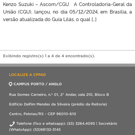
Kenzo Suzuki – Ascom/CGU A Controladoria-Geral da
União (CGU), lançou, no dia 05/12/2024, em Brasília, a
versão atualizada do Guia Lilás, o qual […]
Exibindo registro(s) 1 a 4 de 4 encontrado(s).
LOCALIZE A CPPAD
CAMPUS PORTO / ANGLO
Rua Gomes Carneiro, n.º 01, 2° Andar, sala 210, Bloco B
Edifício Delfim Mendes da Silveira (prédio da Reitoria)
Centro, Pelotas/RS - CEP 96010-610
Telefone (fixo e whatsapp): (53) 3284.4095 | Secretário
(WhatsApp): (53)98132-3145