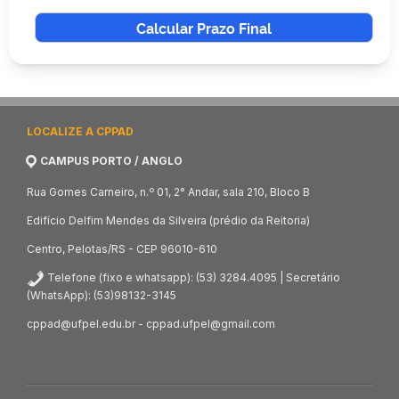
Calcular Prazo Final
LOCALIZE A CPPAD
CAMPUS PORTO / ANGLO
Rua Gomes Carneiro, n.º 01, 2° Andar, sala 210, Bloco B
Edifício Delfim Mendes da Silveira (prédio da Reitoria)
Centro, Pelotas/RS - CEP 96010-610
Telefone (fixo e whatsapp): (53) 3284.4095 | Secretário
(WhatsApp): (53)98132-3145
cppad@ufpel.edu.br - cppad.ufpel@gmail.com