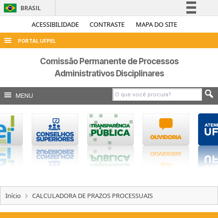
BRASIL
Simplifique!
ACESSIBILIDADE
CONTRASTE
MAPA DO SITE
Comunica BR
PORTAL UFPEL
Participe
ACESSO À INFORMAÇÃO
Comissão Permanente de Processos
Acesso à informação
Administrativos Disciplinares
AUDITORIA
Legislação
COBALTO
MENU
Canais
CONCURSOS
EDITAIS
INTERNACIONAL
OUVIDORIA
PORTARIAS
TELEFONES
Início
CALCULADORA DE PRAZOS PROCESSUAIS