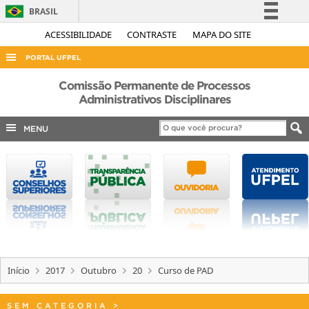
BRASIL
Simplifique!
ACESSIBILIDADE
CONTRASTE
MAPA DO SITE
Comunica BR
PORTAL UFPEL
Participe
ACESSO À INFORMAÇÃO
Comissão Permanente de Processos
Acesso à informação
Administrativos Disciplinares
AUDITORIA
Legislação
MENU
COBALTO
Canais
CONCURSOS
EDITAIS
INTERNACIONAL
OUVIDORIA
PORTARIAS
Início
2017
Outubro
20
Curso de PAD
TELEFONES
SEM CATEGORIA
>