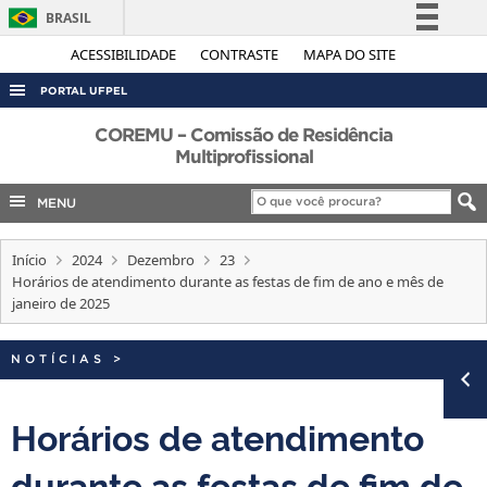
BRASIL
Simplifique!
ACESSIBILIDADE
CONTRASTE
MAPA DO SITE
Comunica BR
PORTAL UFPEL
Participe
ACESSO À INFORMAÇÃO
COREMU – Comissão de Residência
Acesso à informação
Multiprofissional
AUDITORIA
Legislação
MENU
COBALTO
Canais
CONCURSOS
Início
2024
Dezembro
23
EDITAIS
Horários de atendimento durante as festas de fim de ano e mês de
janeiro de 2025
INTERNACIONAL
OUVIDORIA
NOTÍCIAS
>
PORTARIAS
Horários de atendimento
TELEFONES
durante as festas de fim de