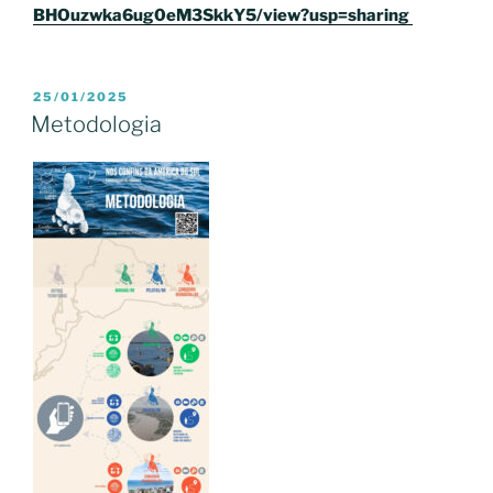
BHOuzwka6ug0eM3SkkY5/view?usp=sharing
PUBLICADO
25/01/2025
EM
Metodologia