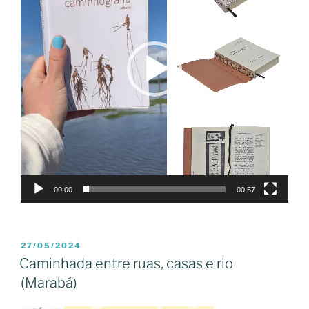
00:00
00:57
PUBLICADO
27/05/2024
EM
Caminhada entre ruas, casas e rio
(Marabá)