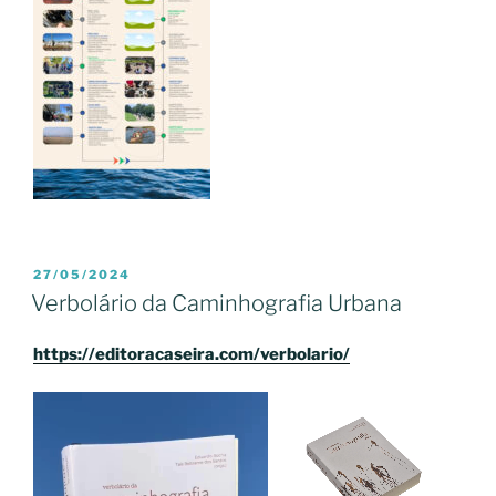
PUBLICADO
27/05/2024
EM
Verbolário da Caminhografia Urbana
https://editoracaseira.com/verbolario/
Tocador
de
vídeo