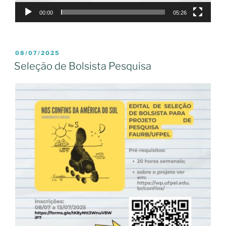
00:00
05:26
PUBLICADO
08/07/2025
EM
Seleção de Bolsista Pesquisa