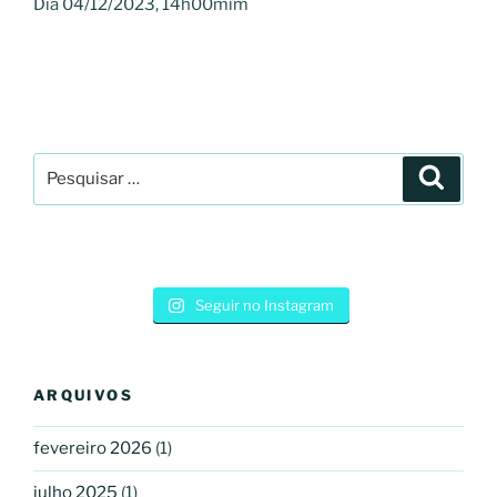
Dia 04/12/2023, 14h00mim
Pesquisar
Pesqui
por:
Seguir no Instagram
ARQUIVOS
fevereiro 2026
(1)
julho 2025
(1)