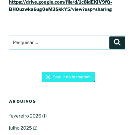
https://drive.google.com/file/d/1c8ldEKIV9fQ-
BHOuzwka6ug0eM3SkkY5/view?usp=sharing
Pesquisar
Pesqui
por:
Seguir no Instagram
ARQUIVOS
fevereiro 2026
(1)
julho 2025
(1)