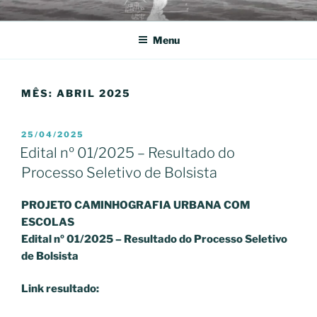
Pular
NOS CONFINS DA AMÉRICA
CAMINHOGRAFIAS URBANAS
para
DO SUL
Menu
o
conteúdo
MÊS:
ABRIL 2025
PUBLICADO
25/04/2025
EM
Edital nº 01/2025 – Resultado do
Processo Seletivo de Bolsista
PROJETO CAMINHOGRAFIA URBANA COM
ESCOLAS
Edital nº 01/2025 – Resultado do Processo Seletivo
de Bolsista
Link resultado: