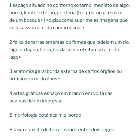
1
espaço situado no contorno externo imediato de algo;
borda, limite externo, periferia (freq. us. no pl.)
<
as
m.
de um bosque
>
|
<
o glaucoma suprime as imagens que
se localizam à
m.
do campo visual
>
2
faixa de terras emersas ou firmes que ladeiam um rio,
lago ou lagoa; beira, borda
<
o hotel situa-se à
m.
do
lago
>
3
anatomia geral
borda externa de certos órgãos ou
orifícios
<
a
m.
do ânus
>
4
artes gráficas
espaço em branco em volta das
páginas de um impresso
5
morfologia botânica
m.q.
bordo
6
faixa estreita de terra lavrada entre dois regos