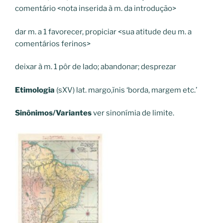
comentário
<
nota inserida à
m.
da introdução
>
dar m. a
1
favorecer, propiciar
<
sua atitude deu
m.
a
comentários ferinos
>
deixar à m.
1
pôr de lado; abandonar; desprezar
Etimologia
(
sXV
)
lat.
margo,ĭnis
‘borda, margem etc.’
Sinônimos/Variantes
ver sinonímia de
limite.