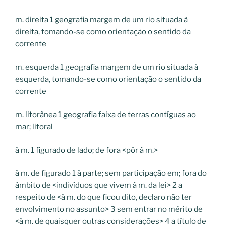
m. direita
1
geografia
margem de um rio situada à
direita, tomando-se como orientação o sentido da
corrente
m. esquerda
1
geografia
margem de um rio situada à
esquerda, tomando-se como orientação o sentido da
corrente
m. litorânea
1
geografia
faixa de terras contíguas ao
mar; litoral
à m.
1
figurado
de lado; de fora
<
pôr à
m.
>
à m. de
figurado
1
à parte; sem participação em; fora do
âmbito de
<
indivíduos que vivem
à
m.
da lei
>
2
a
respeito de
<
à
m.
do que ficou dito, declaro não ter
envolvimento no assunto
>
3
sem entrar no mérito de
<
à
m.
de quaisquer outras considerações
>
4
a título de