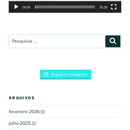
00:00
05:26
Pesquisar
Pesqui
por:
Seguir no Instagram
ARQUIVOS
fevereiro 2026
(1)
julho 2025
(1)