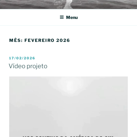
Pular
NOS CONFINS DA AMÉRICA
CAMINHOGRAFIAS URBANAS
para
DO SUL
Menu
o
conteúdo
MÊS:
FEVEREIRO 2026
PUBLICADO
17/02/2026
EM
Vídeo projeto
Tocador
de
vídeo