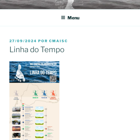
Pular
NOS CONFINS DA AMÉRICA
CAMINHOGRAFIAS URBANAS
para
DO SUL
Menu
o
conteúdo
PUBLICADO
27/09/2024
POR
CMAISC
EM
Linha do Tempo