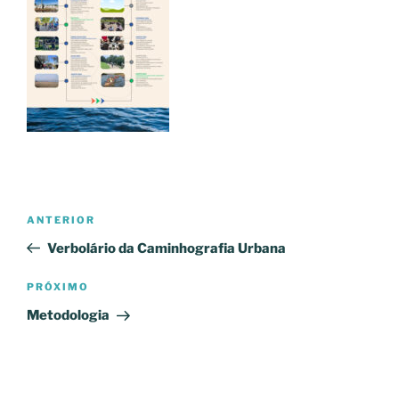
Navegação
Post
ANTERIOR
de
anterior
Verbolário da Caminhografia Urbana
Post
Próximo
PRÓXIMO
post
Metodologia