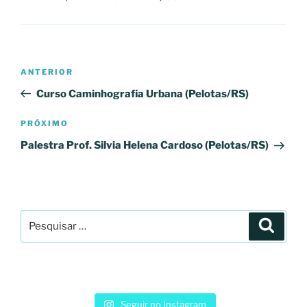
Navegação
Post
ANTERIOR
de
anterior
Curso Caminhografia Urbana (Pelotas/RS)
Post
Próximo
PRÓXIMO
post
Palestra Prof. Silvia Helena Cardoso (Pelotas/RS)
Pesquisar
Pesqui
por:
Seguir no Instagram