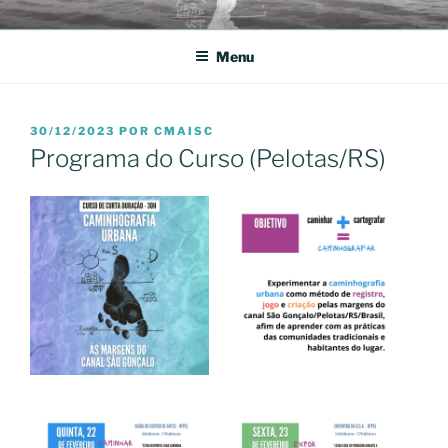
Pular
NOS CONFINS DA AMÉRICA
CAMINHOGRAFIAS URBANAS
para
DO SUL
Menu
o
conteúdo
PUBLICADO
30/12/2023
POR
CMAISC
EM
Programa do Curso (Pelotas/RS)