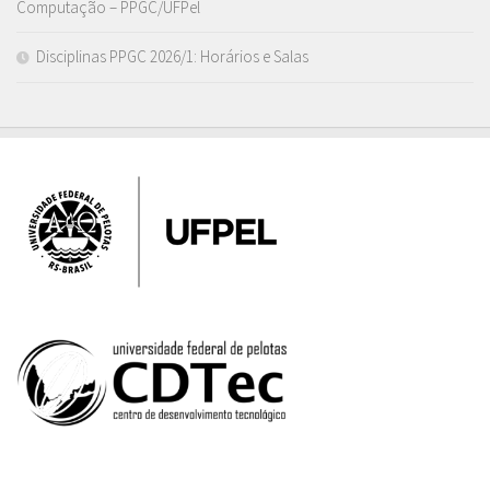
Computação – PPGC/UFPel
Disciplinas PPGC 2026/1: Horários e Salas