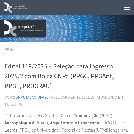
Skip to content
PPGC
Edital 119/2025 – Seleção para Ingresso
2025/2 com Bolsa CNPq (PPGC, PPGAnt,
PPGL, PROGRAU)
POR
COMPUTAÇÃO-UFPEL
· PUBLICADO EM
18/07/2025
· ATUALIZADO EM
18/07/2025
Os Programas de Pós-Graduação em
Computação
(PPGC),
Antropologia
(PPGAnt),
Arquitetura e Urbanismo
(PROGRAU) e
Letras
(PPGL) da Universidade Federal de Pelotas (UFPel) lançaram,