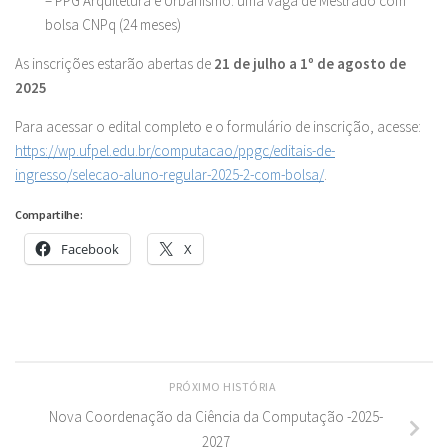
– PPG Arquitetura e Urbanismo: uma vaga de Mestrado com
bolsa CNPq (24 meses)
As inscrições estarão abertas de
21 de julho a 1º de agosto de
2025
Para acessar o edital completo e o formulário de inscrição, acesse:
https://wp.ufpel.edu.br/computacao/ppgc/editais-de-
ingresso/selecao-aluno-regular-2025-2-com-bolsa/
.
Compartilhe:
Facebook
X
PRÓXIMO HISTÓRIA
Nova Coordenação da Ciência da Computação -2025-
2027