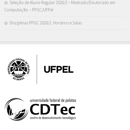
Seleção de Aluno Regular 2026/2 – Mestrado/Doutorado em
Computação – PPGC/UFPel
Disciplinas PPGC 2026/1: Horários e Salas