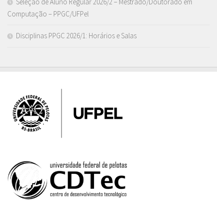
Seleção de Aluno Regular 2026/2 – Mestrado/Doutorado em
Computação – PPGC/UFPel
Disciplinas PPGC 2026/1: Horários e Salas