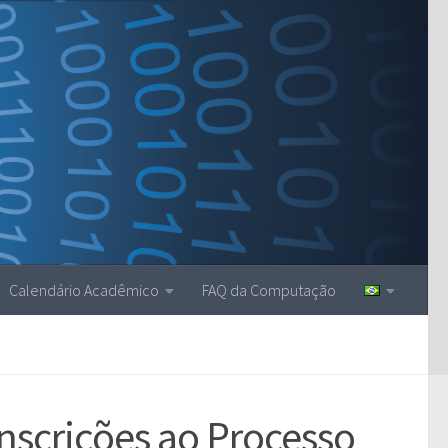
Calendário Acadêmico
FAQ da Computação
nscrições ao Processo