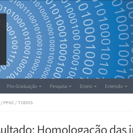
Pós-Graduação
Pesquisa
Ensino
Extensão
/
PPGC
/
TODOS
ultado: Homologação das i