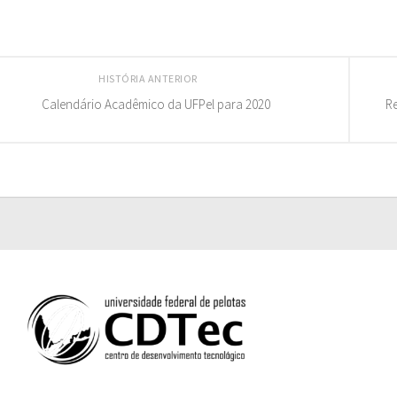
HISTÓRIA ANTERIOR
Calendário Acadêmico da UFPel para 2020
Re