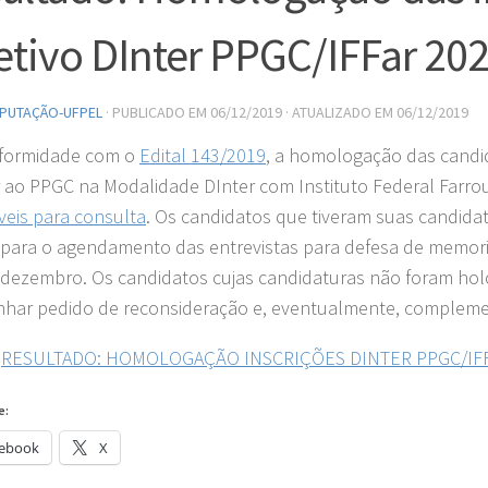
etivo DInter PPGC/IFFar 20
PUTAÇÃO-UFPEL
· PUBLICADO EM
06/12/2019
· ATUALIZADO EM
06/12/2019
formidade com o
Edital 143/2019
, a homologação das candi
 ao PPGC na Modalidade DInter com Instituto Federal Farro
veis para consulta
. Os candidatos que tiveram suas candid
 para o agendamento das entrevistas para defesa de memorial
 dezembro. Os candidatos cujas candidaturas não foram hol
har pedido de reconsideração e, eventualmente, complem
:
RESULTADO: HOMOLOGAÇÃO INSCRIÇÕES DINTER PPGC/IFF
e:
ebook
X