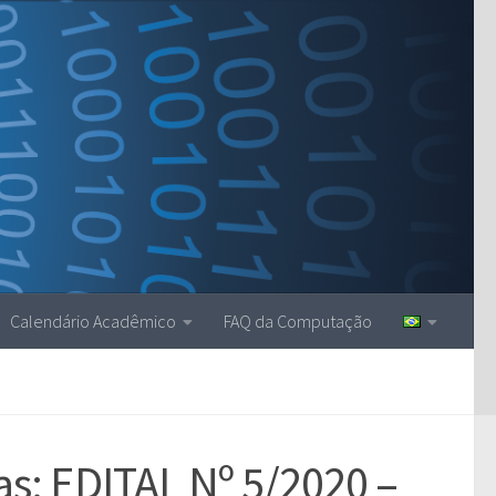
Calendário Acadêmico
FAQ da Computação
as: EDITAL Nº 5/2020 –