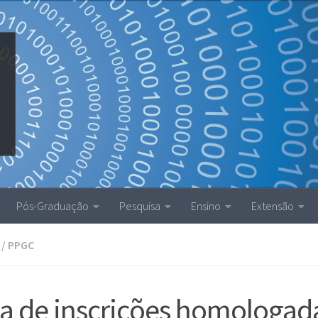
Pós-Graduação
Pesquisa
Ensino
Extensão
/
PPGC
ta de inscrições homologad