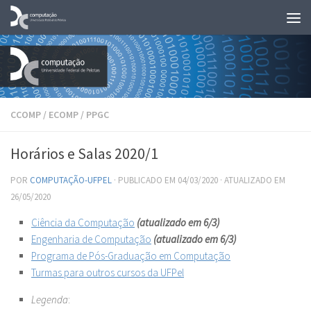
Skip to content
CCOMP
/
ECOMP
/
PPGC
Horários e Salas 2020/1
POR
COMPUTAÇÃO-UFPEL
· PUBLICADO EM
04/03/2020
· ATUALIZADO EM
26/05/2020
Ciência da Computação
(atualizado em 6/3)
Engenharia de Computação
(atualizado em 6/3)
Programa de Pós-Graduação em Computação
Turmas para outros cursos da UFPel
Legenda
: