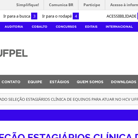
Simplifique!
Comunica BR
Participe
Acesso à infor
Ir para a busca
3
Ir para o rodapé
4
ACESSIBILIDADE
AUDITORIA
COBALTO
CONCURSOS
EDITAIS
INTERNACIONAL
CONTATO
EQUIPE
ESTÁGIOS
QUEM SOMOS
DOWNLOADS
ADO SELEÇÃO ESTAGIÁRIOS CLÍNICA DE EQUINOS PARA ATUAR NO HCV UFP
ÇÃO ESTAGIÁRIOS CLÍNICA 