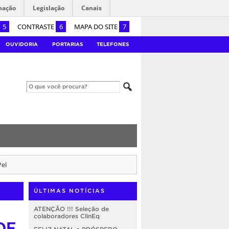
mação
Legislação
Canais
5
CONTRASTE
6
MAPA DO SITE
7
OUVIDORIA
PORTARIAS
TELEFONES
el
ÚLTIMAS NOTÍCIAS
ATENÇÃO !!! Seleção de
colaboradores ClinEq
DE