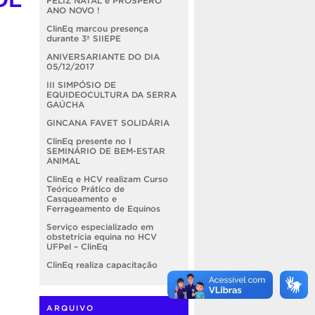
FELIZ NATAL e PRÓSPERO
ANO NOVO !
ClinEq marcou presença
durante 3ª SIIEPE
ANIVERSARIANTE DO DIA
05/12/2017
III SIMPÓSIO DE
EQUIDEOCULTURA DA SERRA
GAÚCHA
GINCANA FAVET SOLIDÁRIA
ClinEq presente no I
SEMINÁRIO DE BEM-ESTAR
ANIMAL
ClinEq e HCV realizam Curso
Teórico Prático de
Casqueamento e
Ferrageamento de Equinos
Serviço especializado em
obstetrícia equina no HCV
UFPel – ClinEq
ClinEq realiza capacitação
ARQUIVO