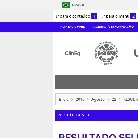
BRASIL
Ir para o conteúdo
1
Ir para o menu
2
PORTAL UFPEL
ACESSO À INFORMAÇÃO
ClinEq
Início
2016
Agosto
22
RESULT
NOTÍCIAS
>
RESULTADO SELE