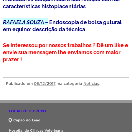
características histoplacentárias
RAFAELA SOUZA –
Endoscopia de bolsa gutural
em equino: descrição da técnica
Se interessou por nossos trabalhos ? Dê um like e
envie sua mensagem lhe enviamos com maior
prazer !
Publicado
em
05/12/2017
, na categoria
Notícias
.
LOCALIZE O GRUPO
Capão do Leão
Hospital de Clínicas Veterinária