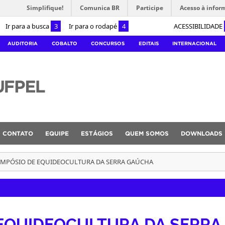
Simplifique!
Comunica BR
Participe
Acesso à infor
Ir para a busca
3
Ir para o rodapé
4
ACESSIBILIDADE
AUDITORIA
COBALTO
CONCURSOS
EDITAIS
INTERNACIONAL
CONTATO
EQUIPE
ESTÁGIOS
QUEM SOMOS
DOWNLOADS
 SIMPÓSIO DE EQUIDEOCULTURA DA SERRA GAÚCHA
E EQUIDEOCULTURA DA SERRA