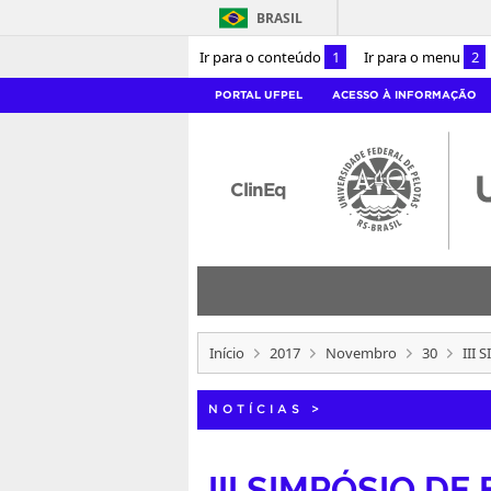
BRASIL
Ir para o conteúdo
1
Ir para o menu
2
PORTAL UFPEL
ACESSO À INFORMAÇÃO
ClinEq
Início
2017
Novembro
30
III
NOTÍCIAS
>
III SIMPÓSIO D