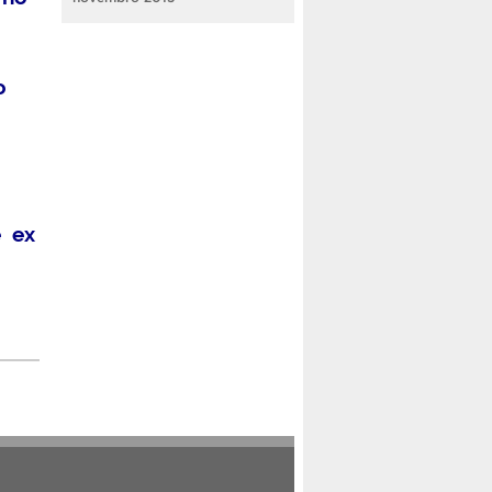
o
e ex