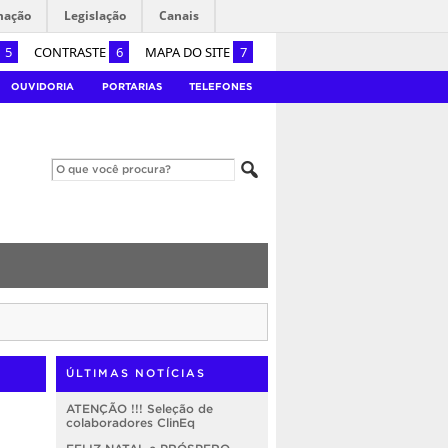
mação
Legislação
Canais
5
CONTRASTE
6
MAPA DO SITE
7
OUVIDORIA
PORTARIAS
TELEFONES
ÚLTIMAS NOTÍCIAS
ATENÇÃO !!! Seleção de
colaboradores ClinEq