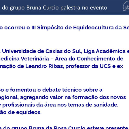
o ocorreu o III Simpósito de Equideocultura da S
a Universidade de Caxias do Sul, Liga Acadêmica
edicina Veterinária –
Área do Conhecimento de
nação de Leandro Ribas, professor da UCS e ex
so e fomentou o debate técnico sobre a
egional, agregando valor na formação dos novos
e profissionais da área nos temas de sanidade,
ção de equídeos.
a do grupo Bruna da Rosa Curcio esteve presente