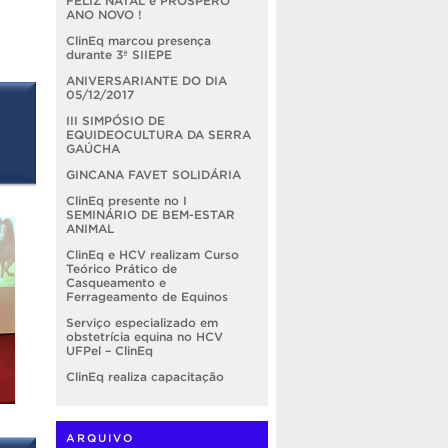
FELIZ NATAL e PRÓSPERO
ANO NOVO !
ClinEq marcou presença
durante 3ª SIIEPE
ANIVERSARIANTE DO DIA
05/12/2017
III SIMPÓSIO DE
EQUIDEOCULTURA DA SERRA
GAÚCHA
GINCANA FAVET SOLIDÁRIA
ClinEq presente no I
SEMINÁRIO DE BEM-ESTAR
ANIMAL
ClinEq e HCV realizam Curso
Teórico Prático de
Casqueamento e
Ferrageamento de Equinos
Serviço especializado em
obstetrícia equina no HCV
UFPel – ClinEq
ClinEq realiza capacitação
ARQUIVO