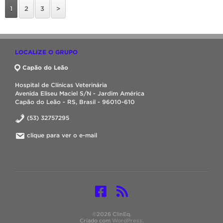
1
2
3
>
LOCALIZE O GRUPO
Capão do Leão
Hospital de Clínicas Veterinária
Avenida Eliseu Maciel S/N - Jardim América
Capão do Leão - RS, Brasil - 96010-610
(53) 32757295
clique para ver o e-mail
©2026 ClinEq.
Criado com
WordPress
.