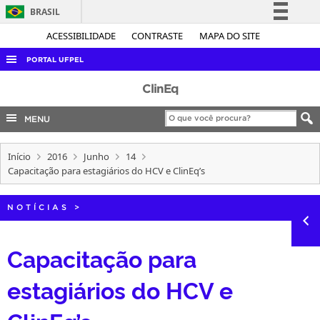
BRASIL
Simplifique!
ACESSIBILIDADE
CONTRASTE
MAPA DO SITE
Comunica BR
PORTAL UFPEL
Participe
ACESSO À INFORMAÇÃO
ClinEq
Acesso à informação
AUDITORIA
MENU
Legislação
COBALTO
Canais
Início
2016
Junho
14
CONCURSOS
Capacitação para estagiários do HCV e ClinEq’s
EDITAIS
INTERNACIONAL
NOTÍCIAS
>
OUVIDORIA
Capacitação para
PORTARIAS
estagiários do HCV e
TELEFONES