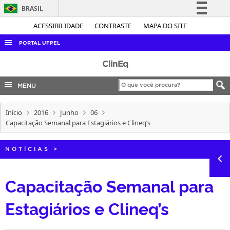
BRASIL
Simplifique!
ACESSIBILIDADE
CONTRASTE
MAPA DO SITE
Comunica BR
PORTAL UFPEL
Participe
ACESSO À INFORMAÇÃO
ClinEq
Acesso à informação
AUDITORIA
MENU
Legislação
COBALTO
Canais
Início
2016
Junho
06
CONCURSOS
Capacitação Semanal para Estagiários e Clineq’s
EDITAIS
INTERNACIONAL
NOTÍCIAS
>
OUVIDORIA
Capacitação Semanal para
PORTARIAS
Estagiários e Clineq’s
TELEFONES