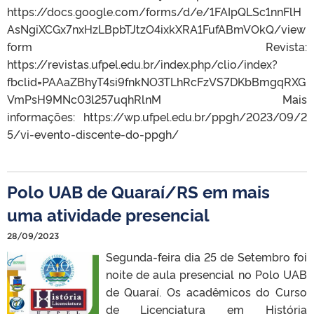
https://docs.google.com/forms/d/e/1FAIpQLSc1nnFlH
AsNgiXCGx7nxHzLBpbTJtzO4ixkXRA1FufABmVOkQ/view
form Revista:
https://revistas.ufpel.edu.br/index.php/clio/index?
fbclid=PAAaZBhyT4si9fnkNO3TLhRcFzVS7DKbBmgqRXG
VmPsH9MNc03l257uqhRlnM Mais
informações: https://wp.ufpel.edu.br/ppgh/2023/09/2
5/vi-evento-discente-do-ppgh/
Polo UAB de Quaraí/RS em mais
uma atividade presencial
28/09/2023
Segunda-feira dia 25 de Setembro foi
noite de aula presencial no Polo UAB
de Quaraí. Os acadêmicos do Curso
de Licenciatura em História