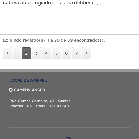
caberá ao colegiado de curso deliberar […]
Exibindo registro(s) 11 a 20 de 69 encontrado(s).
<
1
2
3
4
5
6
7
>
LOCALIZE A UFPEL
CAMPUS ANGLO
Rua Gomes Carneiro, 01 - Centro
Pelotas - RS, Brasil - 96010-610