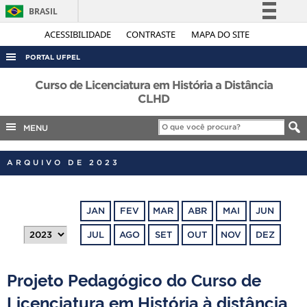
BRASIL
Simplifique!
ACESSIBILIDADE
CONTRASTE
MAPA DO SITE
Comunica BR
PORTAL UFPEL
Participe
ACESSO À INFORMAÇÃO
Curso de Licenciatura em História a Distância
Acesso à informação
CLHD
AUDITORIA
Legislação
MENU
COBALTO
Canais
CONCURSOS
ARQUIVO DE 2023
EDITAIS
INTERNACIONAL
JAN
FEV
MAR
ABR
MAI
JUN
OUVIDORIA
JUL
AGO
SET
OUT
NOV
DEZ
PORTARIAS
TELEFONES
Projeto Pedagógico do Curso de
Licenciatura em História à distância