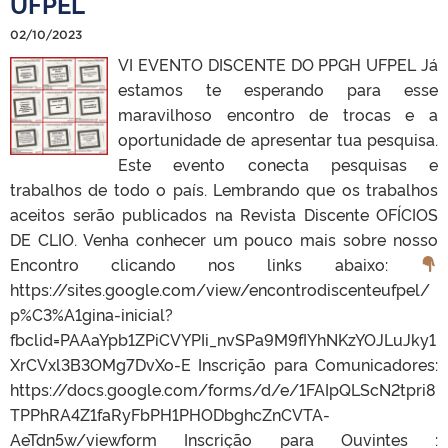
UFPEL
02/10/2023
VI EVENTO DISCENTE DO PPGH UFPEL Já
estamos te esperando para esse
maravilhoso encontro de trocas e a
oportunidade de apresentar tua pesquisa.
Este evento conecta pesquisas e
trabalhos de todo o país. Lembrando que os trabalhos
aceitos serão publicados na Revista Discente OFÍCIOS
DE CLIO. Venha conhecer um pouco mais sobre nosso
Encontro clicando nos links abaixo:
https://sites.google.com/view/encontrodiscenteufpel/
p%C3%A1gina-inicial?
fbclid=PAAaYpb1ZPiCVYPIi_nvSPa9M9fIYhNKzYOJLuJky1
XrCVxl3B3OMg7DvXo-E Inscrição para Comunicadores:
https://docs.google.com/forms/d/e/1FAIpQLScN2tpri8
TPPhRA4Z1faRyFbPH1PHODbghcZnCVTA-
AeTdn5w/viewform Inscrição para Ouvintes :