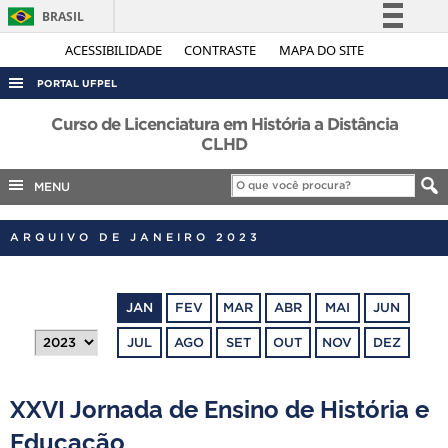
BRASIL
Simplifique!
ACESSIBILIDADE
CONTRASTE
MAPA DO SITE
Comunica BR
PORTAL UFPEL
Participe
ACESSO À INFORMAÇÃO
Curso de Licenciatura em História a Distância
Acesso à informação
CLHD
AUDITORIA
Legislação
MENU
COBALTO
Canais
CONCURSOS
ARQUIVO DE JANEIRO 2023
EDITAIS
INTERNACIONAL
JAN
FEV
MAR
ABR
MAI
JUN
OUVIDORIA
JUL
AGO
SET
OUT
NOV
DEZ
PORTARIAS
TELEFONES
XXVI Jornada de Ensino de História e
Educação