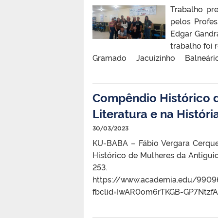
Trabalho pr
pelos Profes
Edgar Gandra
trabalho fo
Gramado Jacuizinho Balneá
Compêndio Histórico d
Literatura e na Histór
30/03/2023
KU-BABA – Fábio Vergara Cerquei
Histórico de Mulheres da Antiguid
253. A
https://www.academia.edu/990
fbclid=IwAR0om6rTKGB-GP7Ntz