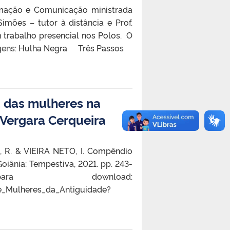
ormação e Comunicação ministrada
imões – tutor à distância e Prof.
 trabalho presencial nos Polos. O
imagens: Hulha Negra Três Passos
a das mulheres na
 Vergara Cerqueira
, R. & VIEIRA NETO, I. Compêndio
oiânia: Tempestiva, 2021. pp. 243-
wnload:
_Mulheres_da_Antiguidade?