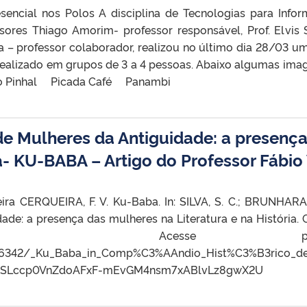
esencial nos Polos A disciplina de Tecnologias para Inf
sores Thiago Amorim- professor responsável, Prof. Elvis S
 – professor colaborador, realizou no último dia 28/03 um
i realizado em grupos de 3 a 4 pessoas. Abaixo algumas 
rio Pinhal Picada Café Panambi
e Mulheres da Antiguidade: a presenç
ia- KU-BABA – Artigo do Professor Fábio
ra CERQUEIRA, F. V. Ku-Baba. In: SILVA, S. C.; BRUNHARA
ade: a presença das mulheres na Literatura e na História. G
cesse para do
96342/_Ku_Baba_in_Comp%C3%AAndio_Hist%C3%B3rico_de
fASLccp0VnZdoAFxF-mEvGM4nsm7xABlvLz8gwX2U