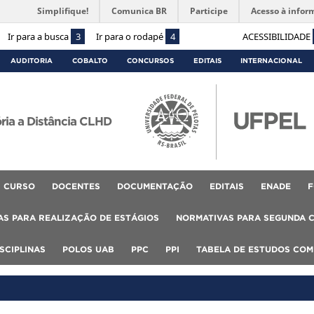
Simplifique!
Comunica BR
Participe
Acesso à infor
Ir para a busca
3
Ir para o rodapé
4
ACESSIBILIDADE
AUDITORIA
COBALTO
CONCURSOS
EDITAIS
INTERNACIONAL
ória a Distância CLHD
CURSO
DOCENTES
DOCUMENTAÇÃO
EDITAIS
ENADE
F
S PARA REALIZAÇÃO DE ESTÁGIOS
NORMATIVAS PARA SEGUNDA 
SCIPLINAS
POLOS UAB
PPC
PPI
TABELA DE ESTUDOS CO