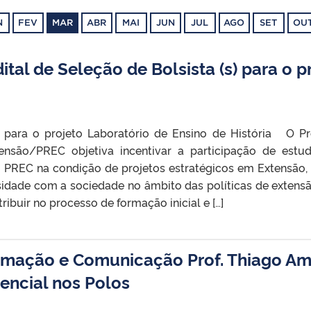
N
FEV
MAR
ABR
MAI
JUN
JUL
AGO
SET
OU
tal de Seleção de Bolsista (s) para o p
s) para o projeto Laboratório de Ensino de História O P
nsão/PREC objetiva incentivar a participação de estu
 à PREC na condição de projetos estratégicos em Extensã
sidade com a sociedade no âmbito das políticas de extensã
ribuir no processo de formação inicial e […]
rmação e Comunicação Prof. Thiago Amo
encial nos Polos