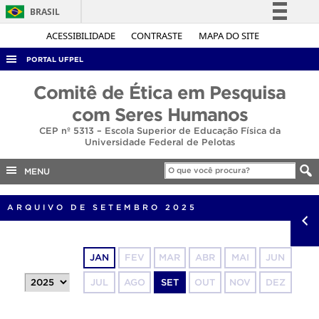
BRASIL
Simplifique!
ACESSIBILIDADE
CONTRASTE
MAPA DO SITE
Comunica BR
PORTAL UFPEL
Participe
ACESSO À INFORMAÇÃO
Comitê de Ética em Pesquisa
Acesso à informação
AUDITORIA
com Seres Humanos
Legislação
CEP nº 5313 – Escola Superior de Educação Física da
COBALTO
Canais
Universidade Federal de Pelotas
CONCURSOS
MENU
EDITAIS
INTERNACIONAL
ARQUIVO DE SETEMBRO 2025
OUVIDORIA
PORTARIAS
JAN
FEV
MAR
ABR
MAI
JUN
TELEFONES
JUL
AGO
SET
OUT
NOV
DEZ