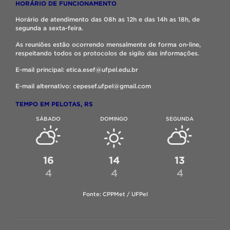
HORÁRIO DE FUNCIONAMENTO
Horário de atendimento das 08h as 12h e das 14h as 18h, de
segunda a sexta-feira.
As reuniões estão ocorrendo mensalmente de forma on-line,
respeitando todos os protocolos de sigilo das informações.
E-mail principal: etica.esef@ufpel.edu.br
E-mail alternativo: cepesef.ufpel@gmail.com
TEMPO EM PELOTAS, RS
SÁBADO
DOMINGO
SEGUNDA
16
14
13
4
4
4
Fonte: CPPMet / UFPel