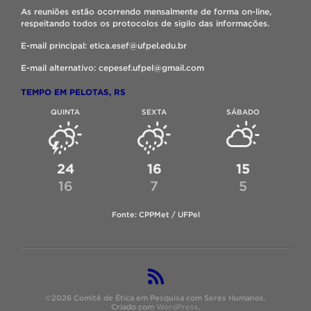
As reuniões estão ocorrendo mensalmente de forma on-line,
respeitando todos os protocolos de sigilo das informações.
E-mail principal: etica.esef@ufpel.edu.br
E-mail alternativo: cepesef.ufpel@gmail.com
TEMPO EM PELOTAS, RS
QUINTA
SEXTA
SÁBADO
24
16
15
16
7
5
Fonte: CPPMet / UFPel
©2026 Comitê de Ética em Pesquisa com Seres Humanos.
Criado com
WordPress
.