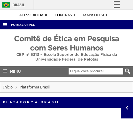
BRASIL
Simplifique!
ACESSIBILIDADE
CONTRASTE
MAPA DO SITE
Comunica BR
PORTAL UFPEL
Participe
ACESSO À INFORMAÇÃO
Comitê de Ética em Pesquisa
Acesso à informação
AUDITORIA
com Seres Humanos
Legislação
CEP nº 5313 – Escola Superior de Educação Física da
COBALTO
Canais
Universidade Federal de Pelotas
CONCURSOS
MENU
EDITAIS
INTERNACIONAL
Início
Plataforma Brasil
OUVIDORIA
PLATAFORMA BRASIL
PORTARIAS
TELEFONES