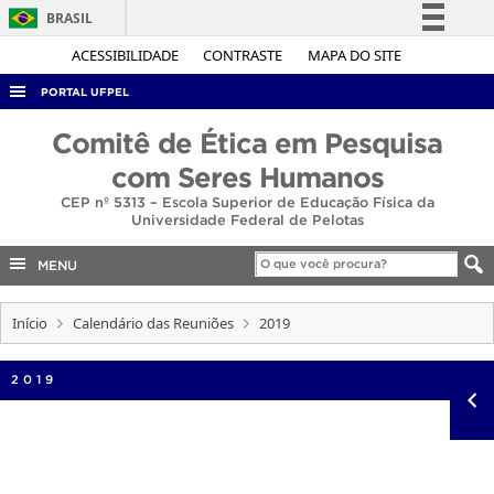
BRASIL
Simplifique!
ACESSIBILIDADE
CONTRASTE
MAPA DO SITE
Comunica BR
PORTAL UFPEL
Participe
ACESSO À INFORMAÇÃO
Comitê de Ética em Pesquisa
Acesso à informação
AUDITORIA
com Seres Humanos
Legislação
CEP nº 5313 – Escola Superior de Educação Física da
COBALTO
Canais
Universidade Federal de Pelotas
CONCURSOS
MENU
EDITAIS
INTERNACIONAL
Início
Calendário das Reuniões
2019
OUVIDORIA
2019
PORTARIAS
TELEFONES