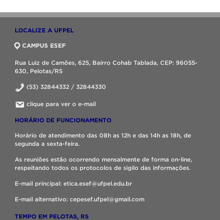
LOCALIZE A UFPEL
CAMPUS ESEF
Rua Luiz de Camões, 625, Bairro Cohab Tablada, CEP: 96055-
630, Pelotas/RS
(53) 32844332 / 32844330
clique para ver o e-mail
HORÁRIO DE FUNCIONAMENTO
Horário de atendimento das 08h as 12h e das 14h as 18h, de
segunda a sexta-feira.
As reuniões estão ocorrendo mensalmente de forma on-line,
respeitando todos os protocolos de sigilo das informações.
E-mail principal: etica.esef@ufpel.edu.br
E-mail alternativo: cepesef.ufpel@gmail.com
TEMPO EM PELOTAS, RS