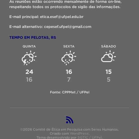
As reuniões estão ocorrendo mensalmente de forma on-line,
respeitando todos os protocolos de sigilo das informações.
E-mail principal: etica.esef@ufpel.edu.br
E-mail alternativo: cepesef.ufpel@gmail.com
TEMPO EM PELOTAS, RS
QUINTA
SEXTA
SÁBADO
24
16
15
16
7
5
Fonte: CPPMet / UFPel
©2026 Comitê de Ética em Pesquisa com Seres Humanos.
Criado com
WordPress
.
Tema desenvolvido por
SGTIC / UFPel
.