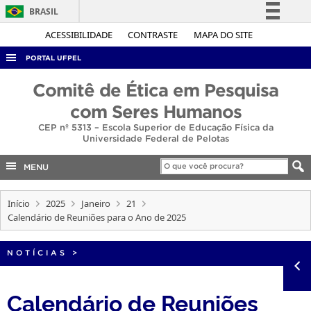
BRASIL
Simplifique!
ACESSIBILIDADE
CONTRASTE
MAPA DO SITE
Comunica BR
PORTAL UFPEL
Participe
ACESSO À INFORMAÇÃO
Comitê de Ética em Pesquisa
Acesso à informação
AUDITORIA
com Seres Humanos
Legislação
CEP nº 5313 – Escola Superior de Educação Física da
COBALTO
Canais
Universidade Federal de Pelotas
CONCURSOS
MENU
EDITAIS
INTERNACIONAL
Início
2025
Janeiro
21
Calendário de Reuniões para o Ano de 2025
OUVIDORIA
PORTARIAS
NOTÍCIAS
>
TELEFONES
Calendário de Reuniões