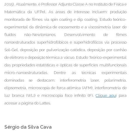
2015). Atualmente, é Professor Adjunto Classe A no Instituto de Física e
Matemática da UFPel. As áreas de interesse incluem: produção
monitorada de filmes via spin coating e dip coating. Estudo teórico-
experimental da dinâmica de escoamento e a viscosimetria laser de
fluidos não-Newtonianos. Desenvolvimento de filmes
nanoestruturados superhidrofóbicos e superhidrofílicos via processo
Sol-Gel, deposição por pulverização catódica, deposição por canhão
de elétrons e deposição térmica a vácuo. Estudo Teórico-experimental
das propriedades estatísticas e ópticas de superfícies multifuncionais
micro-nanoestruturadas. Dentre as técnicas experimentais
dominadas se destacam: interferometria laser, polarimetria,
elipsometria, microscopia de forca atômica (AFM), interferometria de
luz branca (WLI) e microscopia foco infinito (IF).
Clique aqu
i para
acessar a página do Lattes.
Sérgio da Silva Cava