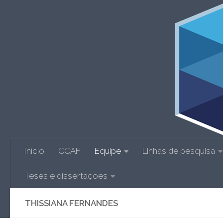
Skip to content
Início
CCAF
Equipe
Linhas de pesquisa
Teses e dissertações
THISSIANA FERNANDES