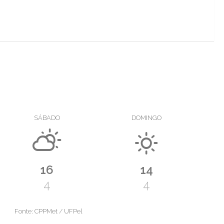
SÁBADO
DOMINGO
16
14
4
4
Fonte: CPPMet / UFPel