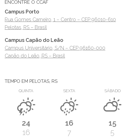
ENCONTRE O CCAF
Campus Porto
Rua Gomes Carneiro, 1 – Centro – CEP 96010-610
Pelotas, RS – Brasil
Campus Capão do Leão
Campus Universitário, S/N – CEP 96160-000
Capão do Leão, RS – Brasil
TEMPO EM PELOTAS, RS
QUINTA
SEXTA
SÁBADO
24
16
15
16
7
5