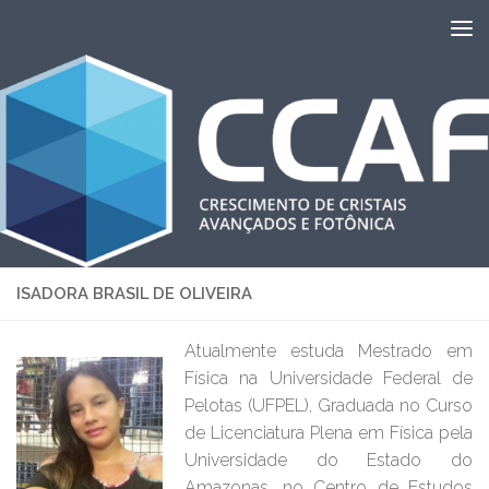
Skip to content
ISADORA BRASIL DE OLIVEIRA
Atualmente estuda Mestrado em
Física na Universidade Federal de
Pelotas (UFPEL), Graduada no Curso
de Licenciatura Plena em Física pela
Universidade do Estado do
Amazonas, no Centro de Estudos