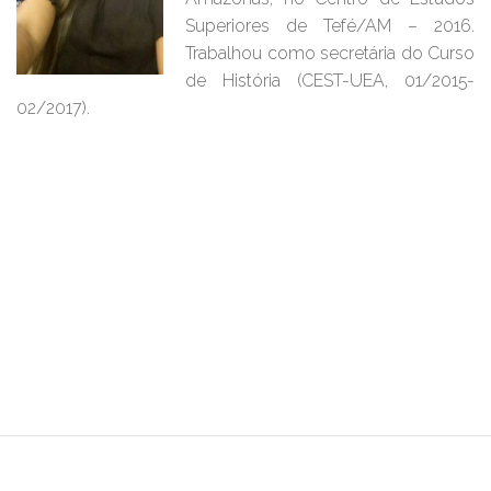
Superiores de Tefé/AM – 2016.
Trabalhou como secretária do Curso
de História (CEST-UEA, 01/2015-
02/2017).