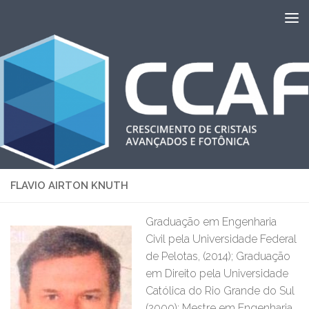
Skip to content
FLAVIO AIRTON KNUTH
Graduação em Engenharia
Civil pela Universidade Federal
de Pelotas, (2014); Graduação
em Direito pela Universidade
Católica do Rio Grande do Sul
(2000); Mestre em Engenharia