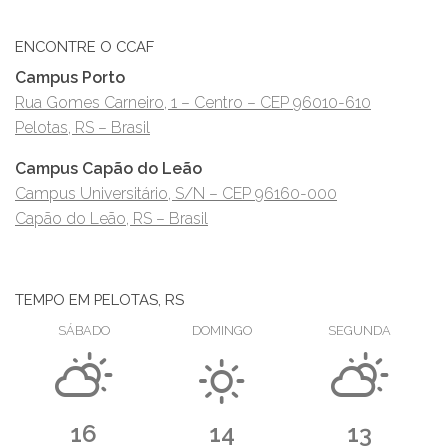
ENCONTRE O CCAF
Campus Porto
Rua Gomes Carneiro, 1 – Centro – CEP 96010-610
Pelotas, RS – Brasil
Campus Capão do Leão
Campus Universitário, S/N – CEP 96160-000
Capão do Leão, RS – Brasil
TEMPO EM PELOTAS, RS
SÁBADO
DOMINGO
SEGUNDA
16
14
13