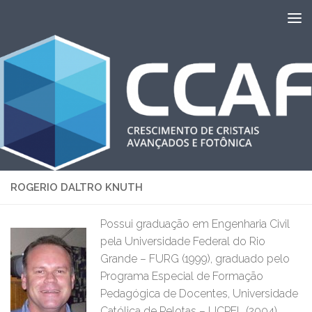
Skip to content
ROGERIO DALTRO KNUTH
Possui graduação em Engenharia Civil
pela Universidade Federal do Rio
Grande – FURG (1999), graduado pelo
Programa Especial de Formação
Pedagógica de Docentes, Universidade
Católica de Pelotas – UCPEL (2004).