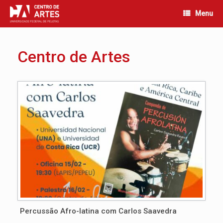
Skip
Menu
to
content
Centro de Artes
Percussão Afro-latina com Carlos Saavedra