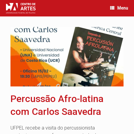
Skip
Menu
to
content
Percussão Afro-latina
com Carlos Saavedra
UFPEL recebe a visita do percussionista