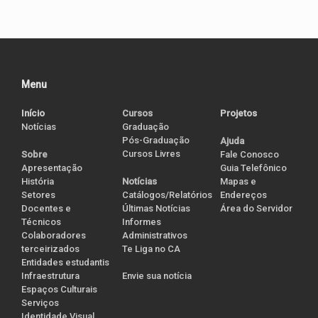
Menu
Início
Cursos
Projetos
Notícias
Graduação
Pós-Graduação
Ajuda
Cursos Livres
Sobre
Fale Conosco
Apresentação
Guia Telefônico
História
Notícias
Mapas e
Setores
Catálogos/Relatórios
Endereços
Docentes e
Últimas Notícias
Área do Servidor
Técnicos
Informes
Colaboradores
Administrativos
terceirizados
Te Liga no CA
Entidades estudantis
Infraestrutura
Envie sua notícia
Espaços Culturais
Serviços
Identidade Visual