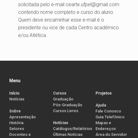
solicitada pelo e-mail cearte.ufpel@gmail.com
contendo nome completo e curso do aluno.
Quem deve encaminhar esse e-mail é o
presidente ou vice de cada Centro acadêmico
e/ou Atlética.
Menu
Início
Cursos
Projetos
Notícias
Graduação
Pós-Graduação
Ajuda
Cursos Livres
Sobre
Fale Conosco
Apresentação
Guia Telefônico
História
Notícias
Mapas e
Setores
Catálogos/Relatórios
Endereços
Docentes e
Últimas Notícias
Área do Servidor