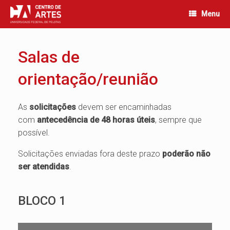
Skip
Menu
to
content
Salas de
orientação/reunião
As
solicitações
devem ser encaminhadas
com
antecedência de 48 horas úteis
, sempre que
possível.
Solicitações enviadas fora deste prazo
poderão não
ser atendidas
.
BLOCO 1