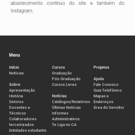
abastecimento contínuo do site e também do
Instagram.
Menu
Início
Cursos
Projetos
Notícias
Graduação
Pós-Graduação
Ajuda
Cursos Livres
Sobre
Fale Conosco
Apresentação
Guia Telefônico
História
Notícias
Mapas e
Setores
Catálogos/Relatórios
Endereços
Docentes e
Últimas Notícias
Área do Servidor
Técnicos
Informes
Colaboradores
Administrativos
terceirizados
Te Liga no CA
Entidades estudantis