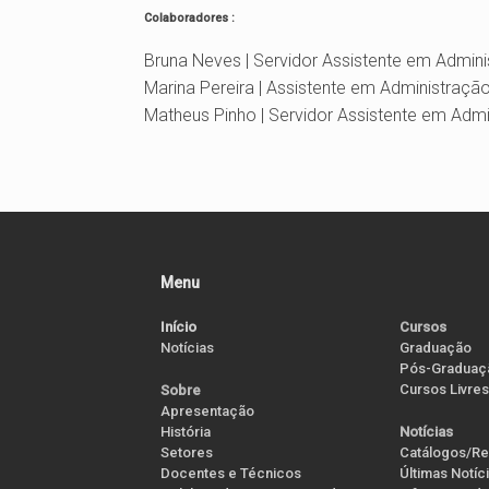
Colaboradores :
Bruna Neves | Servidor Assistente em Admin
Marina Pereira | Assistente em Administraçã
Matheus Pinho | Servidor Assistente em Adm
Menu
Início
Cursos
Notícias
Graduação
Pós-Graduaç
Cursos Livres
Sobre
Apresentação
História
Notícias
Setores
Catálogos/Re
Docentes e Técnicos
Últimas Notíc