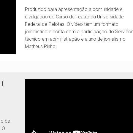
Produzido para apresentação à comunidade e
divulgação do Curso de Teatro da Universidade
Federal de Pelotas. O vídeo tem um formato
jornalístico e conta com a participação do Servidor
técnico em administração e aluno de jornalismo
Matheus Pinho.
 (
so de
. O