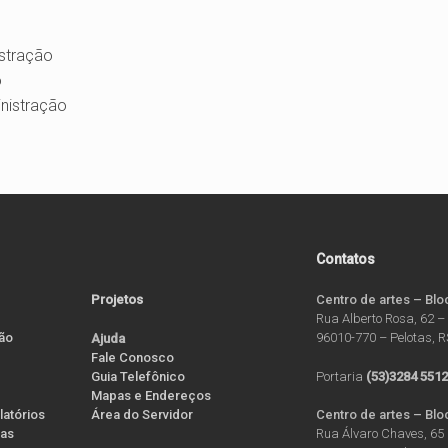
istração
o
inistração
Contatos
Projetos
Centro de artes – Blo
Rua Alberto Rosa, 62 –
ão
96010-770 – Pelotas, 
Ajuda
Fale Conosco
Guia Telefônico
Portaria
(53)3284 551
Mapas e Endereços
latórios
Área do Servidor
Centro de artes – Blo
ias
Rua Álvaro Chaves, 65 