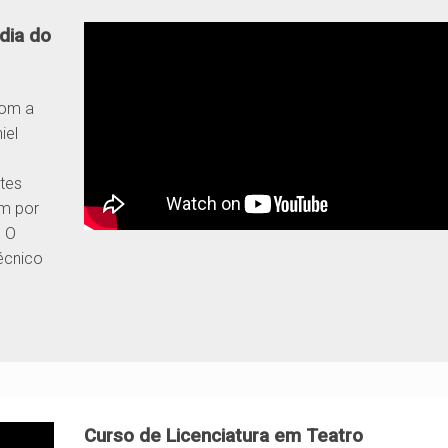
dia do
com a
iel
e
tes
am por
. O
Técnico
Curso de Licenciatura em Teatro