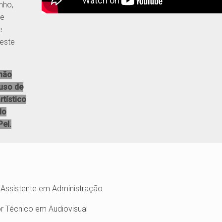
nho,
de
e
este
 não
 uso de
tístico
do
el.
a Assistente em Administração
or Técnico em Audiovisual