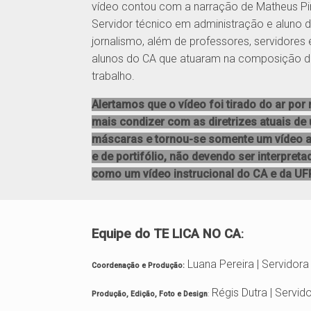
vídeo contou com a narração de Matheus Pi
Servidor técnico em administração e aluno 
jornalismo, além de professores, servidores 
alunos do CA que atuaram na composição d
trabalho.
Alertamos que o vídeo foi tirado do ar por
mais condizer com as diretrizes atuais de
máscaras e tornou-se somente um vídeo ar
e de portifólio, não devendo ser interpreta
como um vídeo instrucional do CA e da UFP
Equipe do TE LICA NO CA
:
Luana Pereira | Servidor
Coordenação e Produção:
Régis Dutra | Servid
Produção, Edição, Foto e Design
: