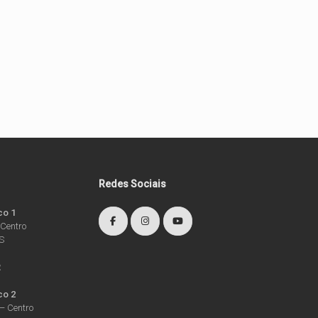
Redes Sociais
co 1
 Centro
RS
2
co 2
– Centro