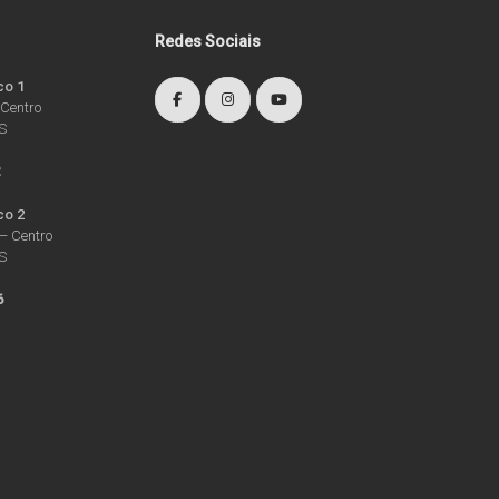
Redes Sociais
co 1
 Centro
RS
2
co 2
– Centro
RS
6