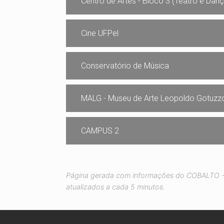
Centro de Artes - Bloco 3 (Teatro e Danç
Cine UFPel
Conservatório de Música
MALG - Museu de Arte Leopoldo Gotuzz
CAMPUS 2
Página gerada com informações do COBALTO - 
atualizados a cada 5 minutos.