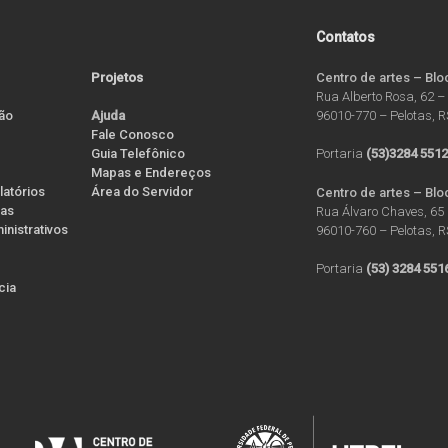
Contatos
Projetos
Centro de artes – Blo
Rua Alberto Rosa, 62 –
ão
96010-770 – Pelotas, 
Ajuda
Fale Conosco
Guia Telefônico
Portaria
(53)3284 551
Mapas e Endereços
latórios
Área do Servidor
Centro de artes – Blo
ias
Rua Álvaro Chaves, 65 
nistrativos
96010-760 – Pelotas, 
Portaria
(53) 3284 551
ícia