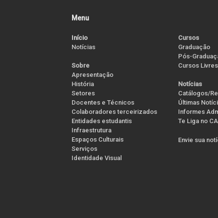
Menu
Início
Cursos
Notícias
Graduação
Pós-Graduaç
Cursos Livres
Sobre
Apresentação
História
Notícias
Setores
Catálogos/Re
Docentes e Técnicos
Últimas Notíc
Colaboradores terceirizados
Informes Admi
Entidades estudantis
Te Liga no CA
Infraestrutura
Espaços Culturais
Envie sua not
Serviços
Identidade Visual