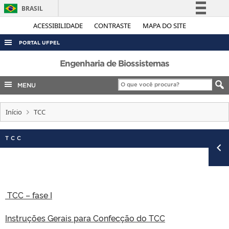
BRASIL
Simplifique!
ACESSIBILIDADE
CONTRASTE
MAPA DO SITE
Comunica BR
PORTAL UFPEL
Participe
ACESSO À INFORMAÇÃO
Engenharia de Biossistemas
Acesso à informação
AUDITORIA
MENU
Legislação
COBALTO
Canais
Início
TCC
CONCURSOS
EDITAIS
TCC
INTERNACIONAL
OUVIDORIA
PORTARIAS
TCC – fase I
TELEFONES
Instruções Gerais para Confecção do TCC